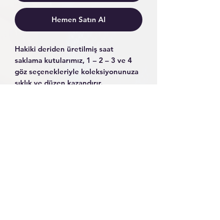
Hemen Satın Al
Hakiki deriden üretilmiş saat
saklama kutularımız, 1 – 2 – 3 ve 4
göz seçenekleriyle koleksiyonunuza
şıklık ve düzen kazandırır.
Kıymet verdiğiniz saatlerinizi
çizilmelere, toza ve darbelere karşı
güvenle korurken, zarif tasarımıyla
bulunduğu ortama değer katar.
Yumuşak iç astarı sayesinde saat
kasası ve camı zarar görmez, her
parça özenle yerini bulur.
Saatlerine önem verenler için hem
estetik hem de uzun ömürlü bir
saklama çözümüdür.