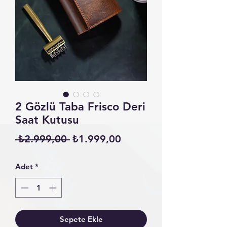
2 Gözlü Taba Frisco Deri
Saat Kutusu
Normal
İndirimli
 ₺2.999,00 
₺1.999,00
Fiyat
Fiyat
Adet
*
Sepete Ekle