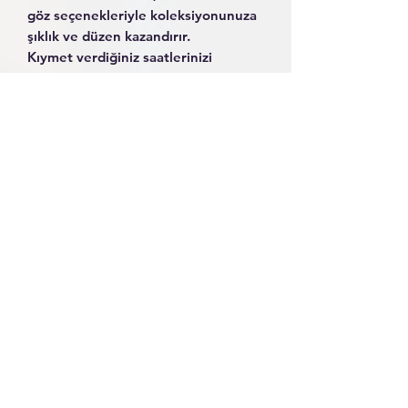
göz seçenekleriyle koleksiyonunuza
şıklık ve düzen kazandırır.
Kıymet verdiğiniz saatlerinizi
çizilmelere, toza ve darbelere karşı
güvenle korurken, zarif tasarımıyla
bulunduğu ortama değer katar.
Yumuşak iç astarı sayesinde saat
kasası ve camı zarar görmez, her
parça özenle yerini bulur.
Saatlerine önem verenler için hem
estetik hem de uzun ömürlü bir
saklama çözümüdür.
©2020, YaydanDeriAksesuar. Tüm