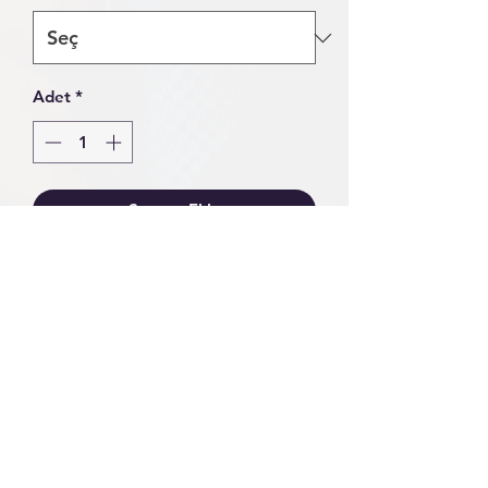
Adet
*
Sepete Ekle
Hemen Satın Al
Special Seri'deki Tüm Ürünler
Siparişinize İstinaden Üretilir. Özel
uzunlukta veya seçtiğiniz dikiş rengi
ile hazırlanmaları mümkündür.
Siparişinizi oluştururken not
kısmında belirtmeniz yeterlidir.