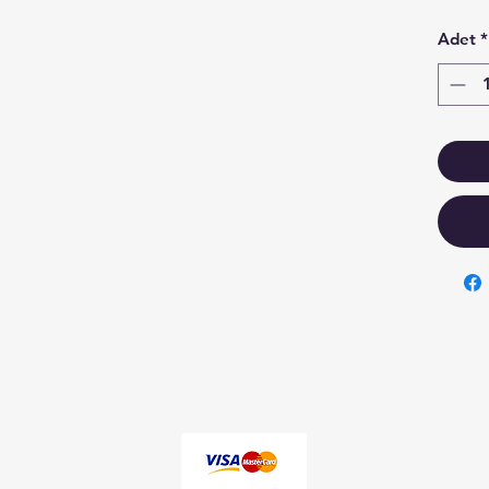
Adet
*