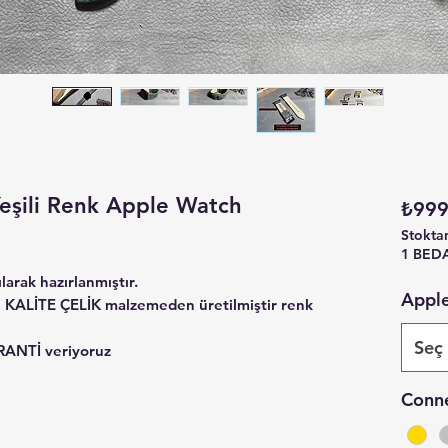
Yeşili Renk Apple Watch
₺999
Stokta
1 BED
larak hazırlanmıştır.
Apple
 KALİTE ÇELİK malzemeden üretilmiştir renk
Seç
RANTİ veriyoruz
Conne