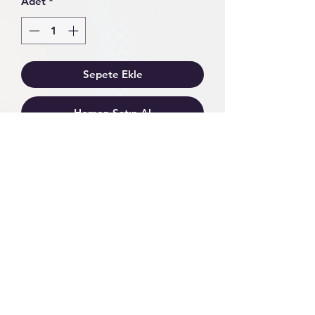
Adet
*
Sepete Ekle
Hemen Satın Al
Ürün çift kat HAKİKİ DERİ
kullanılarak hazırlanmıştır.
Metal aksesuarlarımız PREMİUM
KALİTE ÇELİK malzemeden
üretilmiştir renk atma solma vs.
olmaz.
Sattığımız her ürüne 1 sene
GARANTİ veriyoruz.