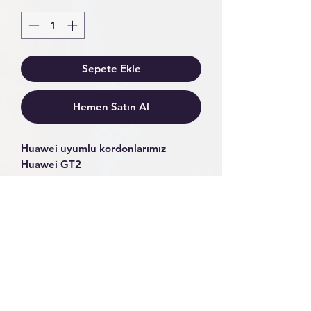
Sepete Ekle
Hemen Satın Al
Huawei uyumlu kordonlarımız
Huawei GT2
Huawei GT3
Huawei GT2 Pro
Huawei GT3 Pro
Huawei GT3 Elite
Serileri ile uyumludur.
Kordon genişliği 22mm, toka
boşluğu 20mm’dir.
Orijinalindeki gibi tırnaklı, kolay sök-
tak pim ile gönderilir.