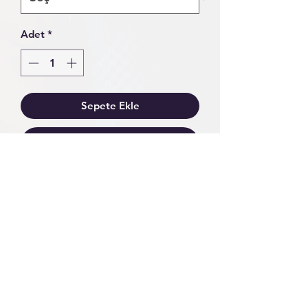
Adet
*
Sepete Ekle
Hemen Satın Al
Ürün çift kat HAKİKİ DERİ
kullanılarak hazırlanmıştır.
Metal aksesuarlarımız PREMİUM
KALİTE ÇELİK malzemeden
üretilmiştir renk atma solma vs.
olmaz.
Sattığımız her ürüne 1 sene
GARANTİ veriyoruz.