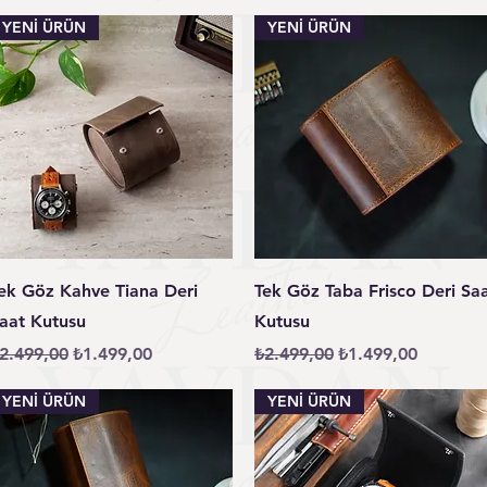
YENİ ÜRÜN
YENİ ÜRÜN
Hızlı Bakış
Hızlı Bakış
ek Göz Kahve Tiana Deri
Tek Göz Taba Frisco Deri Sa
aat Kutusu
Kutusu
ormal Fiyat
İndirimli Fiyat
Normal Fiyat
İndirimli Fiyat
2.499,00
₺1.499,00
₺2.499,00
₺1.499,00
YENİ ÜRÜN
YENİ ÜRÜN