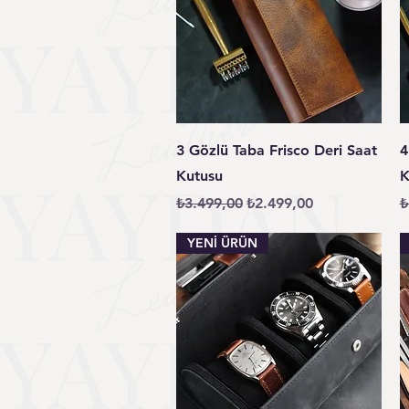
Hızlı Bakış
3 Gözlü Taba Frisco Deri Saat
4
Kutusu
K
Normal Fiyat
İndirimli Fiyat
N
₺3.499,00
₺2.499,00
₺
YENİ ÜRÜN