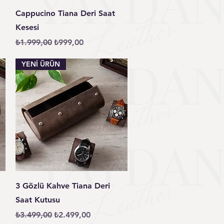
Hızlı Bakış
Cappucino Tiana Deri Saat
Kesesi
Normal Fiyat
İndirimli Fiyat
₺1.999,00
₺999,00
YENİ ÜRÜN
Hızlı Bakış
3 Gözlü Kahve Tiana Deri
Saat Kutusu
Normal Fiyat
İndirimli Fiyat
₺3.499,00
₺2.499,00