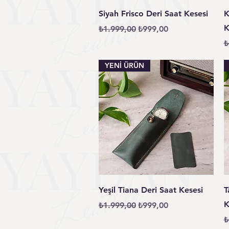
Hızlı Bakış
Siyah Frisco Deri Saat Kesesi
K
K
Normal Fiyat
İndirimli Fiyat
₺1.999,00
₺999,00
N
₺
YENİ ÜRÜN
Hızlı Bakış
Yeşil Tiana Deri Saat Kesesi
T
K
Normal Fiyat
İndirimli Fiyat
₺1.999,00
₺999,00
N
₺