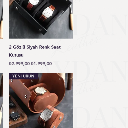
Hızlı Bakış
2 Gözlü Siyah Renk Saat
Kutusu
Normal Fiyat
İndirimli Fiyat
₺2.999,00
₺1.999,00
YENİ ÜRÜN