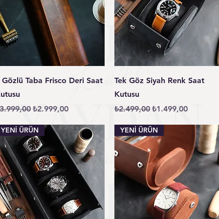
Hızlı Bakış
Hızlı Bakış
 Gözlü Taba Frisco Deri Saat
Tek Göz Siyah Renk Saat
utusu
Kutusu
ormal Fiyat
İndirimli Fiyat
Normal Fiyat
İndirimli Fiyat
3.999,00
₺2.999,00
₺2.499,00
₺1.499,00
YENİ ÜRÜN
YENİ ÜRÜN