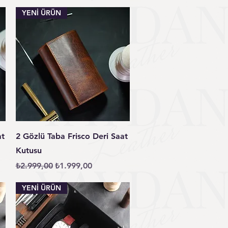
YENİ ÜRÜN
Hızlı Bakış
at
2 Gözlü Taba Frisco Deri Saat
Kutusu
Normal Fiyat
İndirimli Fiyat
₺2.999,00
₺1.999,00
YENİ ÜRÜN